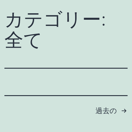
コ
カテゴリー:
ン
テ
全て
ン
ツ
へ
ス
キ
ッ
プ
投
過去の
稿