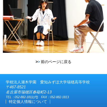
>
>
前のページに戻る
学校法人瀬木学園 愛知みずほ大学瑞穂高等学校
〒467-8521
名古屋市瑞穂区春敲町2-13
TEL：052-882-1811(代) FAX：052-882-1813
特定個人情報について