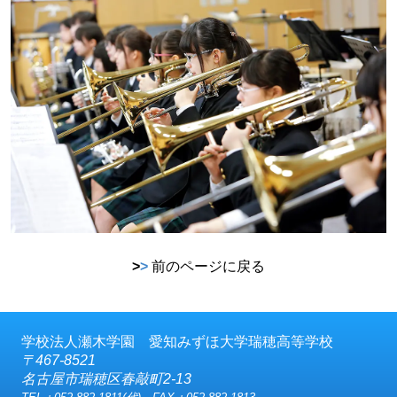
>
>
前のページに戻る
学校法人瀬木学園 愛知みずほ大学瑞穂高等学校
〒467-8521
名古屋市瑞穂区春敲町2-13