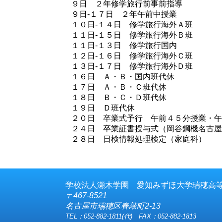
９日 ２年修学旅行前事前指導
９日-１７日 ２年午前中授業
１０日-１４日 修学旅行海外Ａ班
１１日-１５日 修学旅行海外Ｂ班
１１日-１３日 修学旅行国内
１２日-１６日 修学旅行海外Ｃ班
１３日-１７日 修学旅行海外Ｄ班
１６日 Ａ・Ｂ・国内班代休
１７日 Ａ・Ｂ・Ｃ班代休
１８日 Ｂ・Ｃ・Ｄ班代休
１９日 Ｄ班代休
２０日 卒業式予行 午前４５分授業・午
２４日 卒業証書授与式（岡谷鋼機名古屋
２８日 日検情報処理検定（家庭科）
学校法人瀬木学園 愛知みずほ大学瑞穂高
〒467-8521
名古屋市瑞穂区春敲町2-13
TEL：052-882-1811(代) FAX：052-882-1813