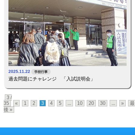
2025.11.22
学校行事
過去問題にチャレンジ 「入試説明会」
3 /
35
«
1
2
3
4
5
...
10
20
30
...
»
最
後 »