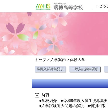
トピッ
トップ
>
入学案内
> 体験入学
推薦入試募集要項
一般入試募集要項
内容
●学校紹介 ●令和8年度入試生徒募集
●入学試験過去問題の解説 ●個別相談