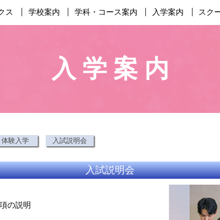
クス
学校案内
学科・コース案内
入学案内
スク
入 学 案 内
体験入学
入試説明会
入試説明会
要項の説明