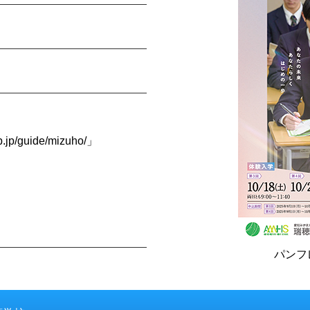
p.jp/guide/mizuho/
」
パンフ