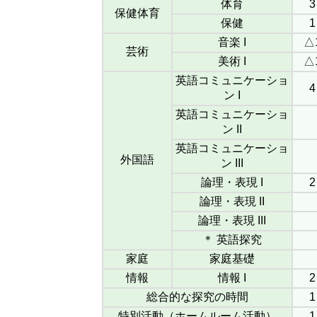
体育
3
保健体育
保健
1
音楽 I
△
芸術
美術 I
△
英語コミュニケーショ
4
ン I
英語コミュニケーショ
ン II
英語コミュニケーショ
外国語
ン III
論理・表現 I
2
論理・表現 II
論理・表現 III
＊ 英語探究
家庭
家庭基礎
情報
情報 I
2
総合的な探究の時間
1
特別活動（ホームルーム活動）
1