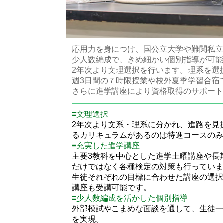
応用力を身につけ、国公立大学や難関私立
少人数編成で、きめ細かい個別指導が可能
2年次より文理選択を行います。理系を選
週3日間の７時限授業や校外夏季学習合宿
さらに進学講座により資格取得のサポート
≡文理選択
2年次より文系・理系に分かれ、進路を見
るカリキュラムがあるのは特進コースのみ
≡充実した進学講座
主要3教科を中心とした進学土曜講座や長
だけではなく各種検定の対策も行っていま
生徒それぞれの目標に合わせた講座の選択
講座も受講可能です。
≡少人数編成を活かした個別指導
外部模試やこまめな面談を通して、生徒一
を実現。