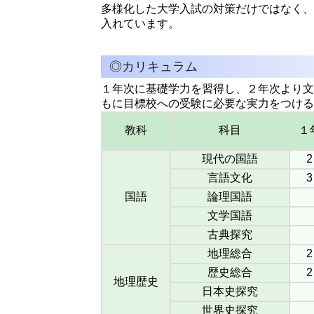
多様化した大学入試の対策だけではなく、
入れています。
◎カリキュラム
１年次に基礎学力を習得し、２年次より文
もに目標校への受験に必要な実力をつける
教科
科目
１
現代の国語
2
言語文化
3
国語
論理国語
文学国語
古典探究
地理総合
2
歴史総合
2
地理歴史
日本史探究
世界史探究