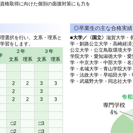
資格取得に向けた個別の面接対策にも力を
◎卒業生の主な合格実績
理選択を行い、文系・理系と
■大学／〈国立〉
滋賀大学・
学習をします。
学・釧路公立大学・高崎経済
公立大学・公立鳥取環境大学
２年
３年
年
学院大学・愛知淑徳大学・愛
文系
理系
文系
理系
学・中京大学・中部大学・名
学・名城大学・青山学院大学
学・法政大学・早稲田大学・
学・武蔵野大学・同志社大学
2
2
3
3
2
3
2
2
3
3
□2
□3
□2
□3