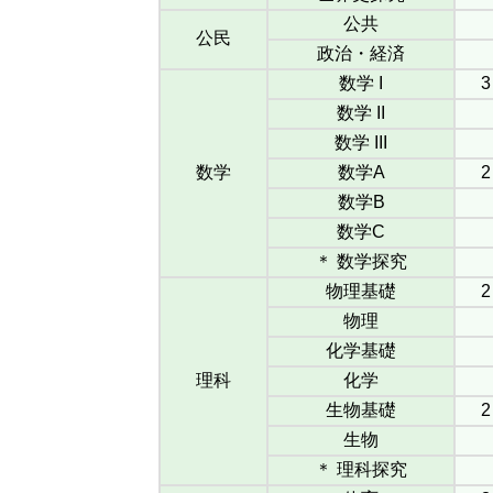
公共
公民
政治・経済
数学 I
3
数学 II
数学 III
数学
数学A
2
数学B
数学C
＊ 数学探究
物理基礎
2
物理
化学基礎
理科
化学
生物基礎
2
生物
＊ 理科探究