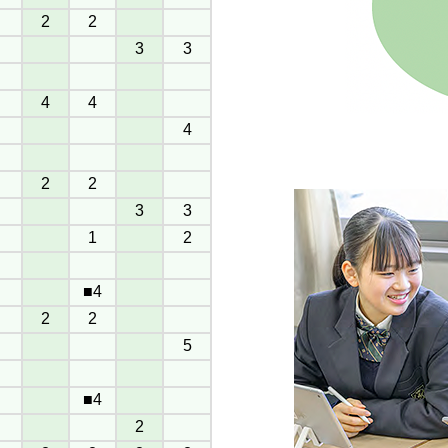
2
2
3
3
4
4
4
2
2
3
3
1
2
■4
2
2
5
■4
2