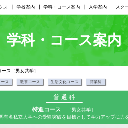
クス
学校案内
学科・コース案内
入学案内
スク
学科・コース案内
進コース［男女共学］
コース
教養コース
生活文化コース
商業科
普 通 科
特進コース
［男女共学］
関有名私立大学への受験突破を目標として学力アップに力