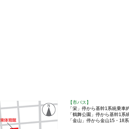
【市バス】
「栄」停から基幹1系統乗車約
「鶴舞公園」停から基幹1系
「金山」停から金山15・18